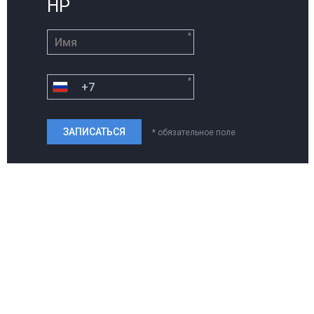
HP
*
*
* обязательное поле