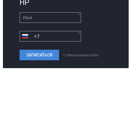
HP
*
*
* обязательное поле